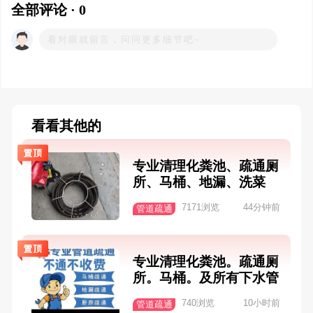
全部评论 · 0
看看其他的
专业清理化粪池、疏通厕
所、马桶、地漏、洗菜
盆、疏通下水道，排水管
7171浏览
44分钟前
管道疏通
道维修、厕盆改造、水电
安装、
专业清理化粪池。疏通厕
所。马桶。及所有下水管
道。
740浏览
10小时前
管道疏通