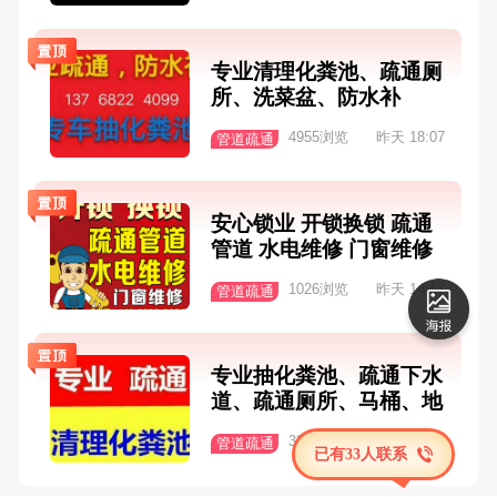
专业清理化粪池、疏通厕
所、洗菜盆、防水补
4955浏览
昨天 18:07
管道疏通
安心锁业 开锁换锁 疏通
管道 水电维修 门窗维修
1026浏览
昨天 14:17
管道疏通
专业抽化粪池、疏通下水
道、疏通厕所、马桶、地
漏、便盆改换、管道维
334浏览
8-5
管道疏通
修、防水补漏。服务电
已有33人联系
话：18277267081