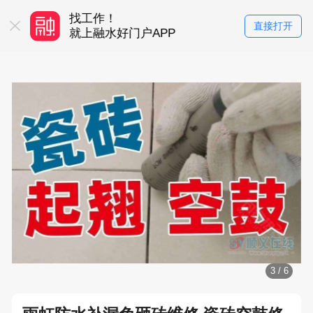
找工作！
买房卖房！
直接打开
务平台
就上融水好门户APP
就上融水好门户
3
/
6