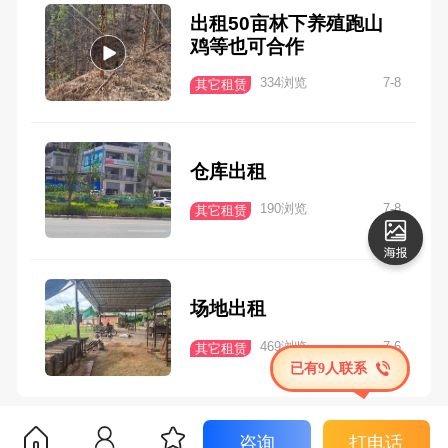
出租50亩林下养殖跑山
鸡等也可合作
334浏览
7-8
其它租赁
仓库出租
190浏览
7-8
其它租赁
场地出租
469浏览
7-6
其它租赁
已有9人联系
咨询
打电话