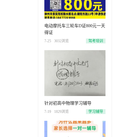
电动摩托车三轮车D证800元一天
得证
7-25
3032浏览
驾考培训
针对初高中物理学习辅导
7-19
1829浏览
学习辅导