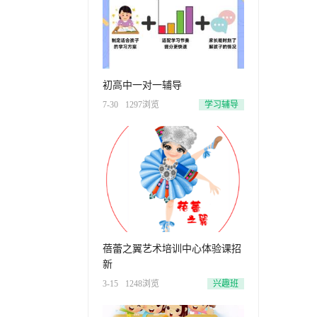
初高中一对一辅导
7-30
1297浏览
学习辅导
蓓蕾之翼艺术培训中心体验课招
新
3-15
1248浏览
兴趣班